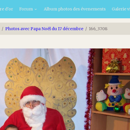
re d'or
Forum
Album photos des évenements
Galerie v
Photos avec Papa Noël du 17 décembre
166_3708